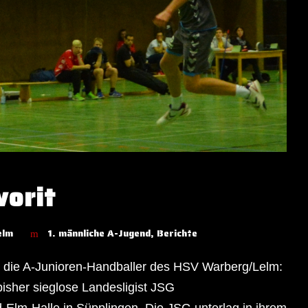
vorit
elm
1. männliche A-Jugend
,
Berichte
für die A-Junioren-Handballer des HSV Warberg/Lelm:
isher sieglose Landesligist JSG
Elm-Halle in Süpplingen. Die JSG unterlag in ihrem