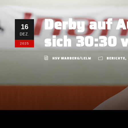
Derby auf 
16
sich 30:30 
DEZ.
2025
HSV WARBERG/LELM
BERICHTE
,