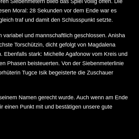
ren Siebenmetern blieb das Spiel völlig offen. Die
wiesen Moral: 28 Sekunden vor dem Ende war es
eich traf und damit den Schlusspunkt setzte.
en variabel und mannschaftlich geschlossen. Anisha
ichste Torschützin, dicht gefolgt von Magdalena
. Ebenfalls stark: Michelle Agafonow vom Kreis und
nden Phasen beisteuerten. Von der Siebenmeterlinie
rhüterin Tugce Isik begeisterte die Zuschauer
das seinem Namen gerecht wurde. Auch wenn am Ende
r einen Punkt mit und bestätigen unsere gute