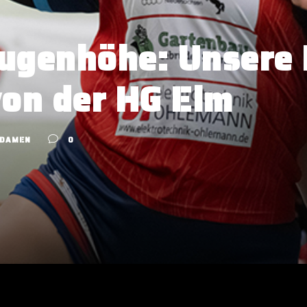
Augenhöhe: Unsere
von der HG Elm
DAMEN
0