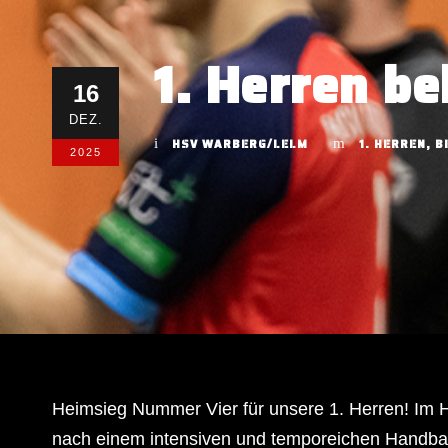
1. Herren b
16
DEZ.
HSV WARBERG/LELM
1. HERREN
,
B
2025
Heimsieg Nummer Vier für unsere 1. Herren! Im 
nach einem intensiven und temporeichen Handbal